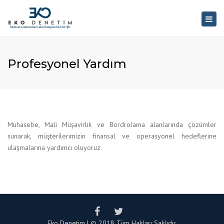
×
Togg
navig
Profesyonel Yardım
Muhasebe, Mali Müşavirlik ve Bordrolama alanlarında çözümler
sunarak, müşterilerimizin finansal ve operasyonel hedeflerine
ulaşmalarına yardımcı oluyoruz.
Eko Denetim | © 2018 Tüm Hakları Saklıdır.